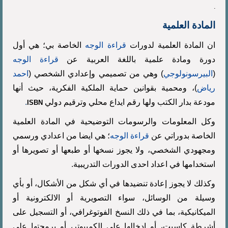
.
المادة العلمية
ان المادة العلمية لدورات
قراءة الوجه
الخاصة بي؛ هي أول
دورة ومادة علمية باللغة العربية عن
قراءة الوجه
(
البيرسونولوجي
) وهي من تصميمي وإعدادي الشخصي (
احمد
رياض
)، ومحمية بقوانين حماية الملكية الفكرية، حيث أنها
مودعة بدار الكتب ولها رقم ايداع محلي وترقيم دولي
.
ISBN
وكل المعلومات والرسومات التوضيحية في المادة العلمية
الخاصة بدوراتي عن
قراءة الوجه
؛ هي ايضا من اعدادي ورسمي
ومجهودي الشخصي، ولا يجوز نسخها أو طبعها أو تصويرها أو
استخدامها في اعداد احدى الدورات التدريبية.
وكذلك لا يجوز إعادة تنضيدها في أي شكل من الأشكال، أو بأي
وسيلة من الوسائل، سواء التصويرية أو الالكترونية أو
الميكانيكية، بما في ذلك النسخ الفوتوغرافي، أو التسجيل على
أشرطة كاسيت، أو إدخالها على الكمبيوتر، أو برمجتها على