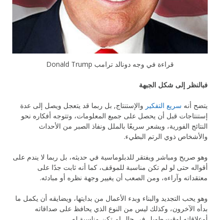
قراءة في وجه دونالد ترامب Donald Trump
فبالنظر إلى شكل الجبهة
يتضح أنه
سريع التفكير
والإستنتاج, بل ربما قد يتعجل ويصل إلى عدة
إستنتاجات قبل أن يحصل على جميع المعلومات، وتتوجه أفكاره نحو
النتائج الفورية، ويشعر سريعًا بالملل ونفاذ الصبر من الأحداث
والأشخاص ذوي الرتم البطيء.
وهو صريح ومباشر ويفتقر للدبلوماسية في حديثه، بل ربما لا يندم على
أقواله حتى لو لم تكن مناسبة للموقف، كما أنه ثابت جدًا على
معتقداته وآراءه، ومن الصعب أن يغيير وجهة نظره أو مبادئه.
وهو يحب التجديد والبناء وبدء الأعمال من بدايتها، ويضايقه أن يكمل ما
بدأه الآخرون، وكذلك ليس من النوع الذي يحافظ على صداقاته
أوعلاقاته لوقت طويل في حال لم تكن مناسبة له.