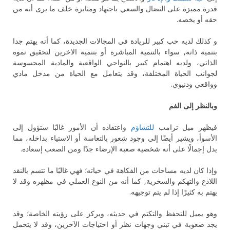
قدرة مميزة على النضال والسعي باجتهاد ومثابرة خلف ما يرى أنه من
حقه أو يخصه.
و كذلك لديه حب كبير للريادة في المجالات الجديدة، كما أنه يهتم جدا
بتنمية ذاته, سواء بالتنمية المباشرة أو بتنمية الاخرين لتحقيق نموه
الذاتي، ولديه اهتمام كبير بالنواحي الواقعية والمادية المحسوسة
لجوانب الحياة المختلفة، وقد يتعامل مع الحياة من مدخل مادي
وواقعي ودنيوي.
وبالنظر إلى الفم
فيظهر ميل ترامب
للتشاؤم
واعتقاده أن الأمور غالبًا ستؤول إلى
الأسوأ، ويشير أيضًا إلى وجود شعور بالتعاسة أو الاستياء بداخله، مما
يدل إجمالًا على أنه شخصية صعبة الإرضاء جدًا ومن الصعب إسعاده.
وإذا كان لديه مساحات من الفكاهة في حياته؛ فهي غالبًا ما تتسم بالنقد
اللاذع والتهكم والسخرية, كما أنه من النوع العملي في مظهره وقد لا
يهتم به كثيرًا إذا لم يتم توجيهه.
وهو يميل للتحفظ والتكتم في حديثه، ويركز على رؤيته الخاصة؛ وقد
يجد صعوبة في تبني وجهات نظر أو احتياجات الآخرين، وقد لا يتحمل