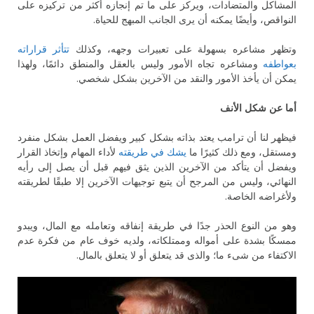
المشاكل والمتضادات، ويركز على ما تم إنجازه أكثر من تركيزه على
النواقص، وأيضًا يمكنه أن يرى الجانب المبهج للحياة.
وتظهر مشاعره بسهولة على تعبيرات وجهه، وكذلك
تتأثر قراراته
بعواطفه
ومشاعره تجاه الأمور وليس بالعقل والمنطق دائمًا، ولهذا
يمكن أن يأخذ الأمور والنقد من الآخرين بشكل شخصي.
أما عن شكل الأنف
فيظهر لنا أن ترامب يعتد بذاته بشكل كبير ويفضل العمل بشكل منفرد
ومستقل، ومع ذلك كثيرًا ما
يشك في طريقته
لأداء المهام وإتخاذ القرار
ويفضل أن يتأكد من الآخرين الذين يثق فيهم قبل أن يصل إلى رأيه
النهائي، وليس من المرجح أن يتبع توجيهات الآخرين إلا طبقًا لطريقته
ولأغراضه الخاصة.
وهو من النوع الحذر جدًا في طريقة إنفاقه وتعامله مع المال، ويبدو
ممسكًا بشدة على أمواله وممتلكاته، ولديه خوف عام من فكرة عدم
الاكتفاء من شىء ما؛ والذى قد يتعلق أو لا يتعلق بالمال.