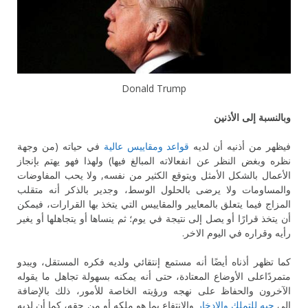
Donald Trump
وبالنسبة إلى الأذنين
فيظهر من أذنيه أن لديه
قواعد ومقاييس عالية
في حياته (من وجهة
نظره وبغض النظر عن انفعالاته المبالغ فيها) ولهذا فهو يهتم بإنجاز
الأعمال بالشكل الأمثل ويتوقع الكثير من نفسه, ولا يحب المفاوضات
والمساومات ولا يرضى بالحلول الوسط، وجدير بالذكر أنه متقلب
المزاج فيما يتعلق بالمعايير والمقاييس التي يتخذ بها القرارات، فيمكن
أن يتخذ قرارًا أو يصل إلى نتيجة في يوم؛ ثم ينساها أو يتجاهلها أو يغير
رأيه وقراره في اليوم الاخر.
كما تظهر أذناه أيضًا أنه مستمع إنتقائي ولديه فكره المستقل، ويبدو
متمردًاعلى الأوضاع المعتادة، حتى أنه يمكنه بسهولة تجاهل ما يقوله
الآخرون والحفاظ على نهجه ورؤيته الخاصة للأمور، ذلك بالإضافة
إلى
حبه للتملك والإدخار
والانتفاع بما هو ملكه أو من حقه، كما أن لديه