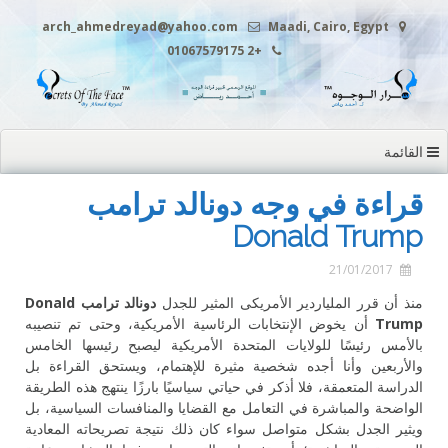
التجاوز
arch_ahmedreyad@yahoo.com
Maadi, Cairo, Egypt
إلى
+2 01067579175
المحتوى
القائمة
قراءة في وجه دونالد ترامب
Donald Trump
21/01/2017
منذ أن قرر الملياردير الأمريكى المثير للجدل
دونالد ترامب
Donald
Trump
أن يخوض الإنتخابات الرئاسية الأمريكية، وحتى تم تنصيبه
بالأمس رئيسًا للولايات المتحدة الأمريكية ليصبح رئيسها الخامس
والأربعين وأنا أجده شخصية مثيرة للإهتمام، ويستحق القراءة بل
الدراسة المتعمقة، فلا أذكر في حياتي سياسيًا بارزًا ينتهج هذه الطريقة
الواضحة والمباشرة في التعامل مع القضايا والمنافسات السياسية، بل
ويثير الجدل بشكل متواصل سواء كان ذلك نتيجة تصريحاته المعادية