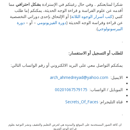
شكرا لمتابعتكم .. وفي حال رغبتكم في الإستزادة
بشكل احترافي
مما
أقدمه عن علوم الفراسة و قراءة الوجه الحديثة، يمكنكم إما طلب
كتبي (
كتب أسرار الوجوه الثلاثة
) أو الإلتحاق بإحدى دوراتي التخصصية
عن قراءة وفراسة الوجه الحديثة (
دورة الفيزيونومي
– أو –
دورة
البيرسونولوجي
).
.
للطلب أو التسجيل أو الاستفسار:
يمكنكم التواصل معي على البريد الالكتروني أو رقم الواتساب التالي:
الايميل:
arch_ahmedreyad@yahoo.com
.
الموبايل / الواتساب:
00201067579175
.
قناة التليجرام:
Secrets_Of_Faces
.
ان كافة الصور المستخدمة على الموقع والمدونة هي لغرض التعليم والتثقيف ونشر التوعية بعلوم
قراءة الوجه الحديثة