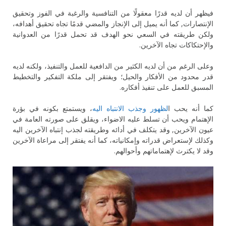
فيظهر أن لديه قدرًا معقولًا من التنافسية والرغبة في الفوز وتحقيق
الإنتصارات, كما أنه يميل إلى الإنجاز والمضي قدمًا تجاه تحقيق أهدافه،
ولكن طريقته في السعي نحو الهدف قد تحمل قدرًا من العدوانية
والإحتكاكات تجاه الآخرين.
وعلى الرغم من أن لديه الكثير من الدافعية للعمل والتنفيذ، ولكنه لديه
قدر محدود من الأفكار والحيل؛ ويفتقر إلى ملكة التفكير والتخطيط
المسبق للعمل على تنفيذ أفكاره.
كما أنه يحب ا
لظهور وجذب الانتباه اليه
، ويستمتع بكونه في بؤرة
الإهتمام ويحب أن تسلط عليه الاضواء، ويقلق على صورته العامة في
عيون الآخرين, وقد يتكلف في أدائه وطريقته لجذب إنتباه الآخرين اليه
وكذلك لإستعراض قدراته وإمكانياته، كما أنه يفتقر إلى مراعاة الآخرين
وقد لا يكترث لإهتماماتهم وأحوالهم.