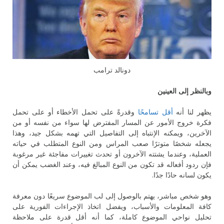
دونالد ترامب
وبالنظر إلى العينين
يظهر لنا أنه
أقل تسامحًا
وقدرةً على تحمل الأخطاء أو على تحمل
فكرة خروج الأمور عن المسار المفترض لها سواء من نفسه أو من
الآخرين، ويمكنه الإنتباه إلى التفاصيل التي تهمه بشكل جيد، وهذا
يجعله شخصًا متوترًا صعب المراس ومن النوع المتطلب في حياته
العملية، وعندما يشتته الآخرون أو تحدث تغييرات مفاجئة غير مرغوبة
فإن ردود أفعاله قد تكون من النوع المبالغ فيه، وعند الغضب يمكن أن
يكون لسانه حادًا جدًا.
وهو شخص مباشر، يهتم بالوصول إلى لب الموضوع سريعًا دون معرفة
كافة المعلومات والأسباب، ويفضل اتخاذ الإجراءات الفورية على
تحليل نواحي الموضوع كاملة، كما أنه أقل قدرة على ملاحظة