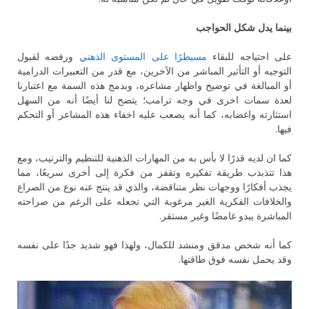
بينما يدل شكل الحواجب
على احتياجه للبقاء
مسيطرًا على المستوى الذهني
ورفضه لقبول
التوجيه أو التأثير المباشر من الآخرين، مع قدر من التعبيرات الدرامية
أو المبالغة في توضيح واظهار مشاعره، وبدمج هذه السمة مع اعتبارنا
لعدة سمات اخرى في وجه ترامب؛ يتضح لنا أيضًا أنه من السهل
استثارته واغضابه، كما أنه يصعب عليه اخفاء هذه المشاعر أو التحكم
فيها.
كما ان لديه قدرًا لا بأس به من المهارات الذهنية للتنظيم والترتيب، ومع
هذا تتذبذب طريقة تفكيره وتقفز من فكرة إلى أخرى سريعًا، مما
يجذب أفكارًا ووجهات نظر متناقضة، والذي قد ينتج عنه نوع من الصراع
والخلافات الفكرية الغير مرغوبة التي تجعله على الرغم من صراحته
المباشرة يبدو غامضًا وغير مستقر.
كما أنه شخص مدقق ومنشد للكمال، ولهذا فهو شديد جدًا على نفسه
وقد يحمل نفسه فوق طاقتها.