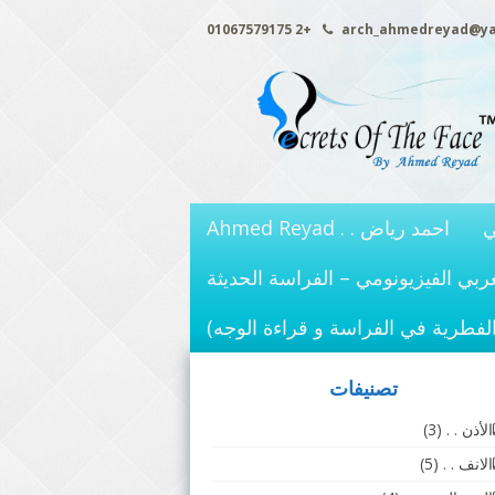
+2 01067579175
arch_ahmedreyad@y
ي
احمد رياض . . Ahmed Reyad
ربي الفيزيونومي – الفراسة الحديثة
الفطرية في الفراسة و قراءة الوجه)
تصنيفات
الأذن . .
(3)
الانف . .
(5)