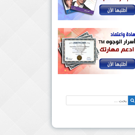
حث
بحث