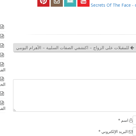
ا
ا
ا
للمقبلات على الزواج – اكتشفي الصفات السلبية – الأهرام اليومي
ا
د
الف
د
الحد
ق
ن
الف
اسم *
البريد الإلكتروني *