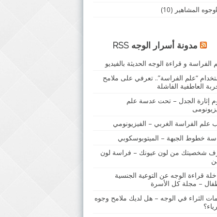
وجوه المشاهير
(10)
مدونة أسرار الوجه RSS
 الفراسة و قراءة الوجه الحديثة بالفيديو
تخدام “علم الفراسة”.. تعرفي على ملامح
ربة العاطفية الفاشلة
م إثارة الجدل – تحت عدسة علم
يزيونومى
ب علم الفراسة الغربي – الفيزيونومي
سة خطوط الجبهة – الميتوبوسكوبي
ف شخصيتك من لون عيونك – فراسة لون
ين
خلة قراءة الوجه عن التوعية الجنسية
طفال – مجلة كل الأسرة
مات الثراء في الوجه – هل لديك ملامح وجوه
رياء؟