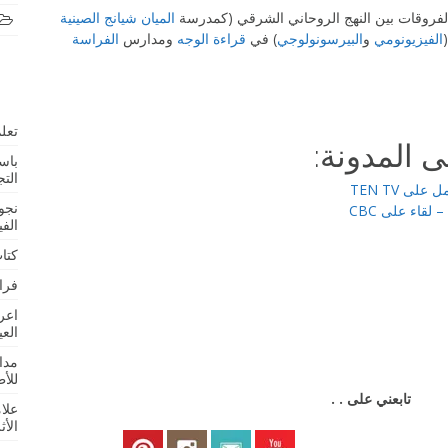
الفروقات بين النهج الروحاني الشرقي (كمدرسة
الميان شيانج الصينية
الفيزيونومي
و
البيرسونولوجي
) في
قراءة الوجه
ومدارس
الفراسة
تعلم
 المدونة:
باس
التج
ى TEN TV
نجو
لقاء على CBC
الف
كتا
فرا
اعر
الع
مدا
للأ
تابعني على . .
علا
الأث