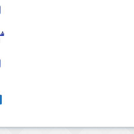
الب
عن: