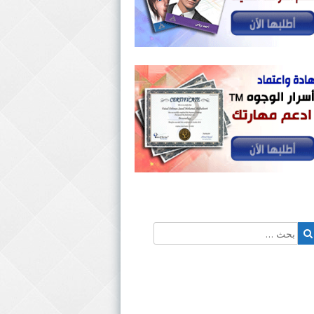
حث
بحث