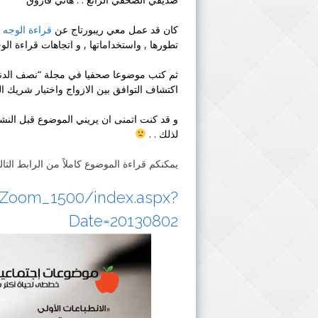
كان قد عمل معي ريبورتاج عن
قراءة الوجه
ا
تطورها , واستخداماتها , و اتجاهات
قراءة الو
ثم كتب موضوعا صحفيا في مجلة “نصف الدنيا” العدد 1225 بتاريخ 02-08-13
اكتشاف التوافق بين الازواج واختيار شريك الح
و قد كنت اتمنى ان يريني الموضوع قبل النشر
لذلك . .
يمكنكم قراءة الموضوع كاملاً من الرابط التال
f/Zoom_1500/index.aspx?
Date=20130802