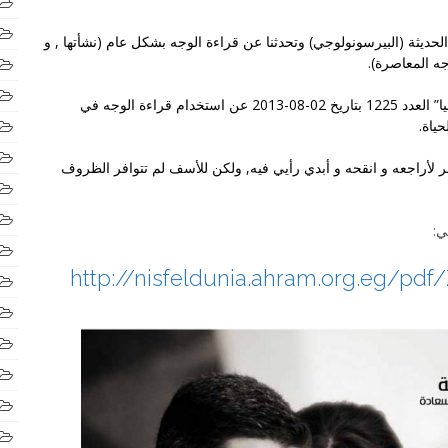
لحديثة
(البيرسونولوجي) وتحدثنا عن
قراءة الوجه
بشكل عام (نشأتها , و
جه
المعاصرة).
20 عن استخدام
قراءة الوجه
في
ياة.
 لأراجعه و انقحه و أبدي رأيي فيه, ولكن للأسف لم تتوافر الظروف
ي:
http://nisfeldunia.ahram.org.eg/pd