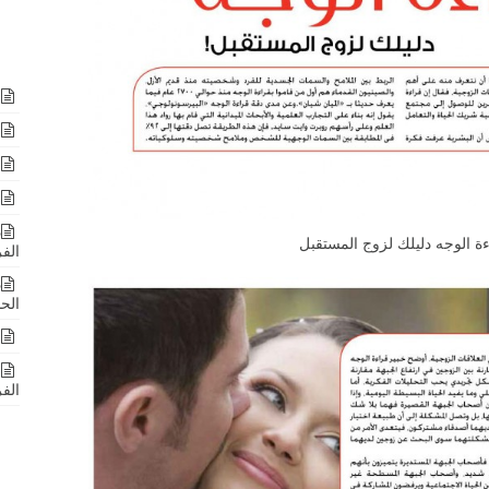
ا
ا
ا
ا
د
ة الوجه دليلك لزوج المستقبل
الف
د
الحد
ق
ن
الف