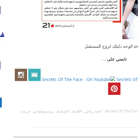
ة الوجه دليلك لزوج المستقبل
تابعني على . .
الب
secrets Of The Fac
,
احمد رياض
,
الأهرام
,
الفراسة
,
بيرسونولوجي
,
جريدة
,
عن: