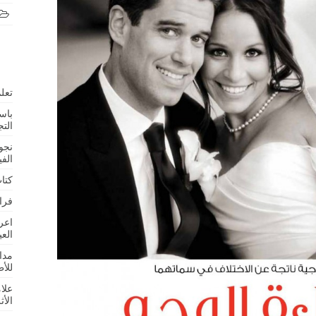
تعلم
باس
التج
نجو
الف
كتا
فرا
اعر
الع
مدا
للأ
علا
الأث