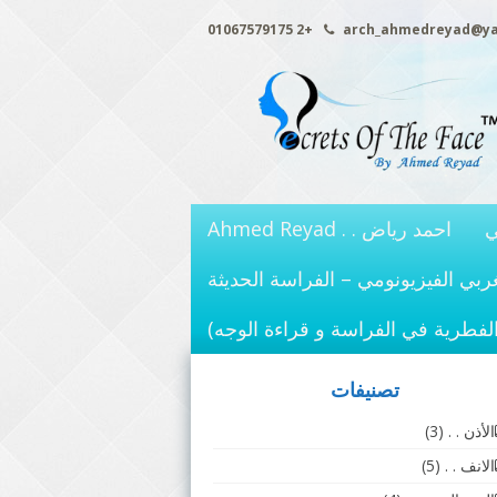
+2 01067579175
arch_ahmedreyad@y
ي
احمد رياض . . Ahmed Reyad
ربي الفيزيونومي – الفراسة الحديثة
الفطرية في الفراسة و قراءة الوجه)
تصنيفات
الأذن . .
(3)
الانف . .
(5)