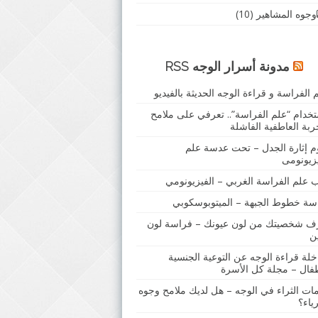
وجوه المشاهير
(10)
مدونة أسرار الوجه RSS
 الفراسة و قراءة الوجه الحديثة بالفيديو
تخدام “علم الفراسة”.. تعرفي على ملامح
ربة العاطفية الفاشلة
م إثارة الجدل – تحت عدسة علم
يزيونومى
ب علم الفراسة الغربي – الفيزيونومي
سة خطوط الجبهة – الميتوبوسكوبي
ف شخصيتك من لون عيونك – فراسة لون
ين
خلة قراءة الوجه عن التوعية الجنسية
طفال – مجلة كل الأسرة
مات الثراء في الوجه – هل لديك ملامح وجوه
رياء؟