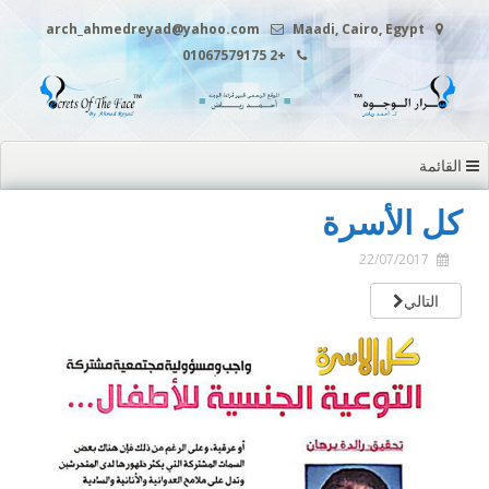
التجاوز
arch_ahmedreyad@yahoo.com
Maadi, Cairo, Egypt
إلى
+2 01067579175
المحتوى
القائمة
كل الأسرة
22/07/2017
التالي