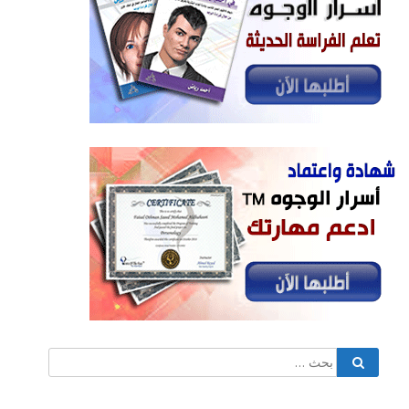
البحث
بحث
عن: