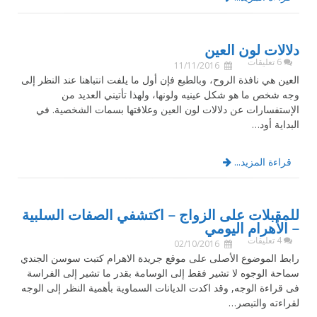
دلالات لون العين
6 تعليقات
11/11/2016
العين هي نافذة الروح، وبالطبع فإن أول ما يلفت انتباهنا عند النظر إلى
وجه شخص ما هو شكل عينيه ولونها، ولهذا تأتيني العديد من
الإستفسارات عن دلالات لون العين وعلاقتها بسمات الشخصية. في
البداية أود…
قراءة المزيد...
للمقبلات على الزواج – اكتشفي الصفات السلبية
– الأهرام اليومي
4 تعليقات
02/10/2016
رابط الموضوع الأصلى على موقع جريدة الاهرام كتبت سوسن الجندي
سماحة الوجوه لا تشير فقط إلى الوسامة بقدر ما تشير إلى الفراسة
فى قراءة الوجه, وقد اكدت الديانات السماوية بأهمية النظر إلى الوجه
لقراءته والتبصر…