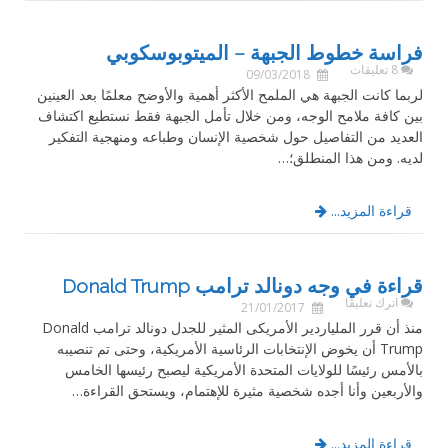
فراسة خطوط الجبهة – الميتوبوسكوبي
8 تعليقات
09/03/2018
لربما كانت الجبهة هي الملمح الأكثر أهمية والأوضح معلمًا بعد العينين
بين كافة ملامح الوجه، ومن خلال تأمل الجبهة فقط نستطيع اكتشاف
العديد من التفاصيل حول شخصية الإنسان وطباعه ومنهجية التفكير
لديه. ومن هذا المنطلق؛…
قراءة المزيد...
قراءة في وجه دونالد ترامب Donald Trump
اترك تعليقًا
21/01/2017
منذ أن قرر الملياردير الأمريكى المثير للجدل دونالد ترامب Donald
Trump أن يخوض الإنتخابات الرئاسية الأمريكية، وحتى تم تنصيبه
بالأمس رئيسًا للولايات المتحدة الأمريكية ليصبح رئيسها الخامس
والأربعين وأنا أجده شخصية مثيرة للإهتمام، ويستحق القراءة…
قراءة المزيد...