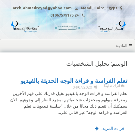
التجاوز
arch_ahmedreyad@yahoo.com
Maadi, Cairo, Egypt
إلى
+2 01067579175
المحتوى
القائمة
الوسم: تحليل الشخصيات
تعلم الفراسة و قراءة الوجه الحديثة بالفيديو
اترك تعليقًا
04/07/2020
تعلم الفراسة و قراءة الوجه بالفيديو تخيل قدرتك على فهم الآخرين
ومعرفة ميولهم ومحفزات شخصياتهم بمجرد النظر إلى وجوههم، الآن
سيمكنك أن تتعلم ذلك مجانًا من خلال “سلسة فيديوهات تعلم
الفراسة و قراءة الوجه” عبر قناتي على…
قراءة المزيد...