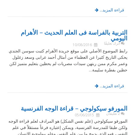
قراءة المزيد...
التربية بالفراسة فى العلم الحديث – الأهرام
اليومي
اترك تعليقًا
10/08/2016
رابط الموضوع الأصلي على موقع جريدة الأهرام كتبت سوسن الجندي
يحكى التاريخ كثيرا عن العظماء من أمثال أحمد عرابى وسعد زغلول
وعمر مكرم ممن ربتهن سيدات مصريات لم يحظين بتعليم متميز لكن
حظين بفطرة سليمة…
قراءة المزيد...
المورفو سيكولوجي – قراءة الوجه الفرنسية
2 تعليقان
05/06/2015
المورفو سيكولوجي (علم نفس الشكل) هو المرادف لعلم قراءة الوجه
ولكن طبقا للمدرسة الفرنسية، ويمكن إعتباره فرعاً مستقلاً في علم
النفس، فهو الذي يدمج ما بين علم النفس وعلم بيولوجية الإنسان