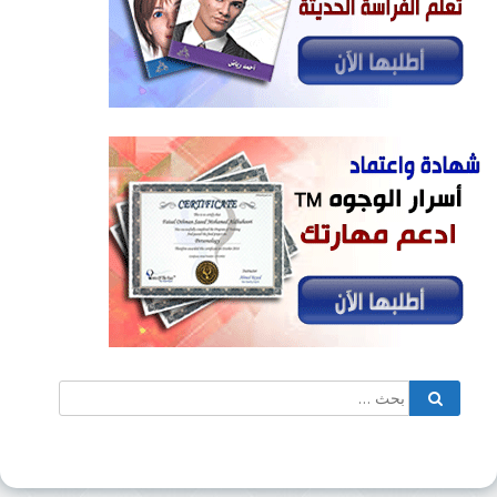
البحث
بحث
عن: