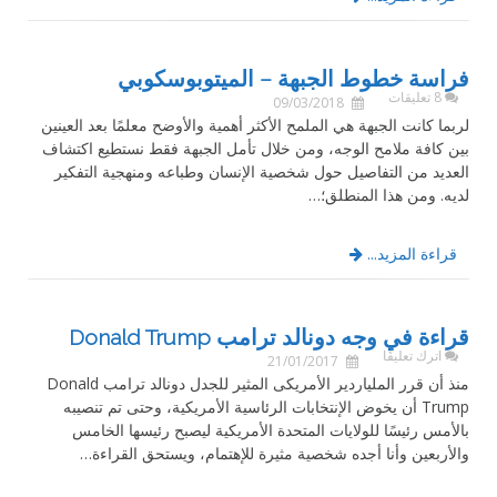
فراسة خطوط الجبهة – الميتوبوسكوبي
8 تعليقات
09/03/2018
لربما كانت الجبهة هي الملمح الأكثر أهمية والأوضح معلمًا بعد العينين
بين كافة ملامح الوجه، ومن خلال تأمل الجبهة فقط نستطيع اكتشاف
العديد من التفاصيل حول شخصية الإنسان وطباعه ومنهجية التفكير
لديه. ومن هذا المنطلق؛…
قراءة المزيد...
قراءة في وجه دونالد ترامب Donald Trump
اترك تعليقًا
21/01/2017
منذ أن قرر الملياردير الأمريكى المثير للجدل دونالد ترامب Donald
Trump أن يخوض الإنتخابات الرئاسية الأمريكية، وحتى تم تنصيبه
بالأمس رئيسًا للولايات المتحدة الأمريكية ليصبح رئيسها الخامس
والأربعين وأنا أجده شخصية مثيرة للإهتمام، ويستحق القراءة…