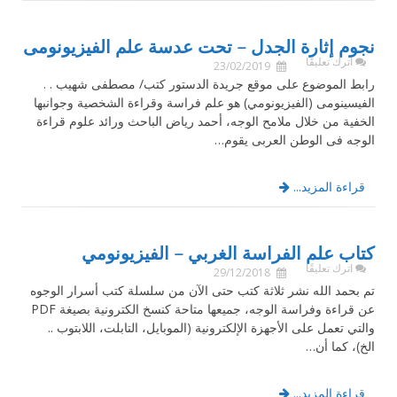
نجوم إثارة الجدل – تحت عدسة علم الفيزيونومى
اترك تعليقًا
23/02/2019
رابط الموضوع على موقع جريدة الدستور كتب/ مصطفى شهيب . .
الفيسينومى (الفيزيونومي) هو علم فراسة وقراءة الشخصية وجوانبها
الخفية من خلال ملامح الوجه، أحمد رياض الباحث ورائد علوم قراءة
الوجه فى الوطن العربى يقوم…
قراءة المزيد...
كتاب علم الفراسة الغربي – الفيزيونومي
اترك تعليقًا
29/12/2018
تم بحمد الله نشر ثلاثة كتب حتى الآن من سلسلة كتب أسرار الوجوه
عن قراءة وفراسة الوجه، جميعها متاحة كنسخ الكترونية بصيغة PDF
والتي تعمل على الأجهزة الإلكترونية (الموبايل، التابلت، اللابتوب ..
الخ)، كما أن…
قراءة المزيد...