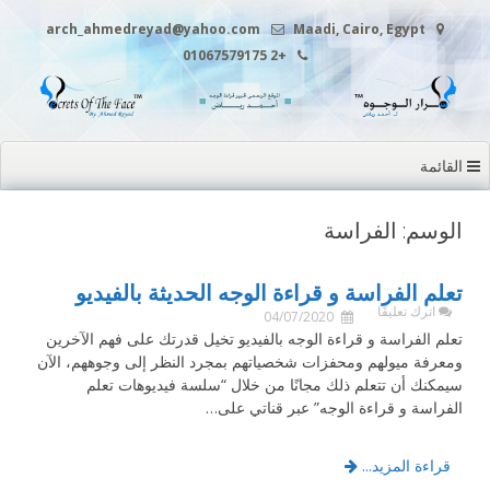
التجاوز
arch_ahmedreyad@yahoo.com
Maadi, Cairo, Egypt
إلى
+2 01067579175
المحتوى
القائمة
الوسم: الفراسة
تعلم الفراسة و قراءة الوجه الحديثة بالفيديو
اترك تعليقًا
04/07/2020
تعلم الفراسة و قراءة الوجه بالفيديو تخيل قدرتك على فهم الآخرين
ومعرفة ميولهم ومحفزات شخصياتهم بمجرد النظر إلى وجوههم، الآن
سيمكنك أن تتعلم ذلك مجانًا من خلال “سلسة فيديوهات تعلم
الفراسة و قراءة الوجه” عبر قناتي على…
قراءة المزيد...