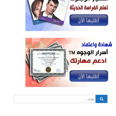
البحث
بحث
عن: