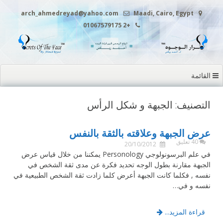
التجاوز
arch_ahmedreyad@yahoo.com
Maadi, Cairo, Egypt
إلى
+2 01067579175
المحتوى
القائمة
التصنيف: الجبهة و شكل الرأس
عرض الجبهة وعلاقته بالثقة بالنفس
40 تعليق
20/10/2012
في علم البرسونولوجي Personology يمكننا من خلال قياس عرض
الجبهة مقارنة بطول الوجه تحديد فكرة عن مدى ثقة الشخص في
نفسه , فكلما كانت الجبهة أعرض كلما زادت ثقة الشخص الطبيعية في
نفسه و في…
قراءة المزيد...