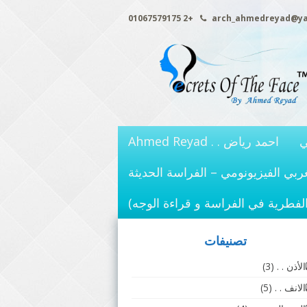
+2 01067579175
arch_ahmedreyad@y
ي
احمد رياض . . Ahmed Reyad
ربي الفيزيونومي – الفراسة الحديثة
الفطرية في الفراسة و قراءة الوجه)
تصنيفات
الأذن . .
(3)
الانف . .
(5)