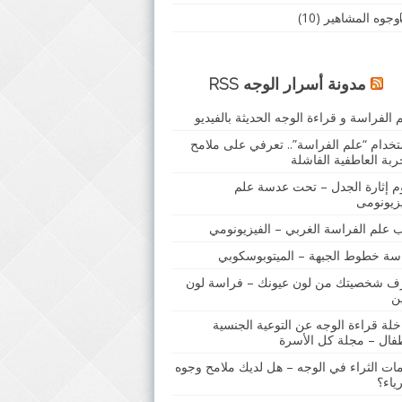
وجوه المشاهير
(10)
مدونة أسرار الوجه RSS
 الفراسة و قراءة الوجه الحديثة بالفيديو
تخدام “علم الفراسة”.. تعرفي على ملامح
ربة العاطفية الفاشلة
م إثارة الجدل – تحت عدسة علم
يزيونومى
ب علم الفراسة الغربي – الفيزيونومي
سة خطوط الجبهة – الميتوبوسكوبي
ف شخصيتك من لون عيونك – فراسة لون
ين
خلة قراءة الوجه عن التوعية الجنسية
طفال – مجلة كل الأسرة
مات الثراء في الوجه – هل لديك ملامح وجوه
رياء؟