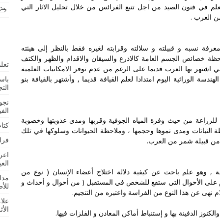
لم في فنون الصيد من اجل تتبع الفرائس من خلال تحليل الاثار التي
من العرب .
ة نسبه و قبيلته و سلالته وقرابته لغيره فقط بالنظر إلى هيئته
لاحظة خصائص الجسم العامة كالاذرع والسيقان والاقدام والظهر والكتف
تعلم
ي اشتهر بها العرب قديما على الرغم من عدم توفر الامكانيات العلمية
باس
هندسة الوراثية اليوم امتدادا لعلم القيافة قديما , وأشتهر بالقيافة بنو
التج
نجو
الف
 للزراعة من حيث وفرة المياه الجوفية وقربها ومدى عذوبتها وخصوبة
كتا
 النباتات ومدى نموها وحجمها ، وملاحظة الحيوانات وسلوكها في تلك
فرا
 من قبيلة شمر من العرب.
اعر
الع
ة
, وهو علم باحث عن كيفية دلالة اختلاج أعضاء الإنسان ( نوع من
مدا
 على الأحوال التي ستقع للشخص في المستقبل ( من أحوال و أحداث و
للأ
لام نهى عن هذا النوع من
الفراسة
واعتبره من التنجيم.
علا
الأث
نوز الدفينة بها و إستنباط أماكن المعادن و الفلزات فيها.