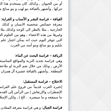
أو من الحيوان , وكذلك كان يستخدم هذا الع
تتركها , وأشتهر بالعيافة بنو لهب و بنو مدلج 
القيافة –
فراسة
البشر و الأنساب و القرابة:
معرفة خصائص شخصية الانسان و كذلك معرف
الخارجية , مثلا بالنظر الى الوجه وكذلك م
وغيرها من هذه الاعضاء , وهو من العلوم الت
التي تتوفر اليوم حيث انه يمكن اعتبار علم ال
سُليم و بنو مدلج وبنو أسد من العرب.
الريافة –
فراسة
البحث عن الماء:
وهي فراسة تحديد التربة والمواقع المناسبة
الأرض , وذلك من خلال شم التربة او ملاحظة
المنطقة , وأشتهر بالقيافة عشيرة آل همزان
الاختلاج –
فراسة
المستقبل:
إعتبره العرب قديماً من فروع علم
الفراس
الإضطراب والإرتعاش ) من الرأس إلى القدم
ما سينفعه و ما سيضره . . الخ ) , ولكن الإس
فراسة
الجبال:
و هي فراسة معرفة المعادن والك