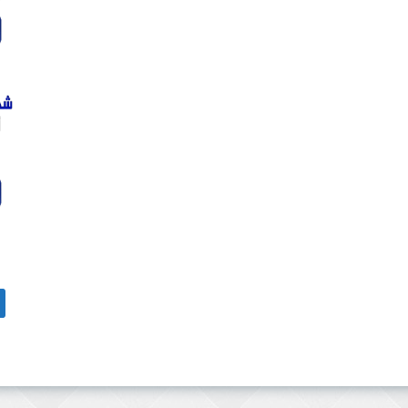
الب
عن: