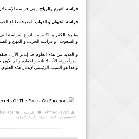
فراسة
الغيوم والرياح:
وهي فراسة الإستدلال 
فراسة
الحيوان و الدواب:
لمعرفة طباع الحيوا
وغيرها الكثير و الكثير من انواع
الفراسة
التي 
و الشعوب , و فراسة الحرف و المهن و الصناعات
و العديد من هذه العلوم قد إندثر الأن , فلق
سراً يورثه الأب لأبنائه و احفاده و لم يدًون
و هذا هو السبب الرئيسي لإندثار هذه العلوم.
Ahmed Reyad
الفراسة
The Face
فيسيونومي
,
قراءة الوجه
,
قراءة الوجوه