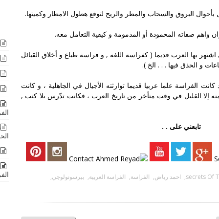
بأحوال البروق والسحاب والمطر والريح لتوقع هطول الامطار وكميتها.
ن واهم صفاته المحمودة أو المذمومة و كيفية التعامل معه.
ا
اشتهر بها العرب قديما ( كفراسة اللغة , و فراسة طباع و أخلاق القبائل
ا
 و الحذق فيها . . . الخ ).
ا
د كانت
الفراسة
علما عربيا قديما توارثته الأجيال في الجاهلية ، و كانت
ا
 منه إلا القليل في وقت متأخر من تاريخ العرب ، فكانت تدّرس بلا كتب ,
د
الف
تابعني على . .
د
الحد
ق
ن
الف
secrets Of 
,
احمد رياض
,
الفراسة
,
الفراسة العربية
,
بيرسونولوجي
,