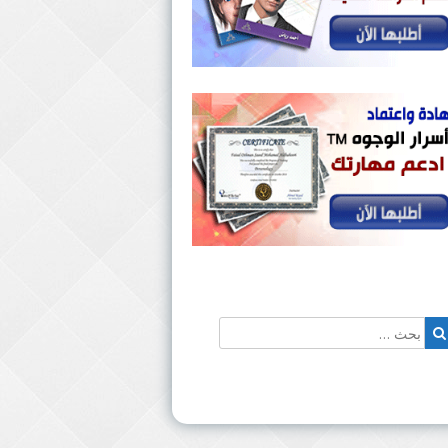
حث
بحث